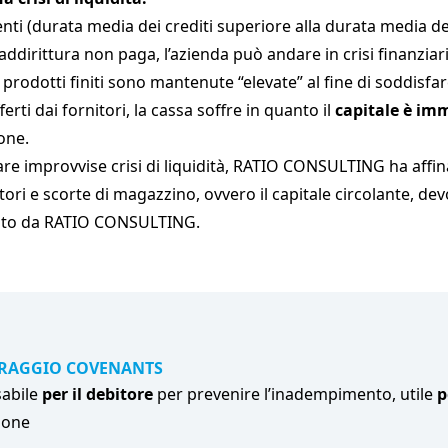
ienti (durata media dei crediti superiore alla durata media de
 addirittura non paga, l’azienda può andare in crisi finanziar
 prodotti finiti sono mantenute “elevate” al fine di soddisfare
erti dai fornitori, la cassa soffre in quanto il
capitale è im
ione.
itare improvvise crisi di liquidità, RATIO CONSULTING ha affi
rnitori e scorte di magazzino, ovvero il capitale circolante, 
osto da RATIO CONSULTING.
RAGGIO COVENANTS
sabile
per il debitore
per prevenire l’inadempimento, utile
p
ione