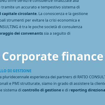
G offre servizi e consulenze finalizzate alla
le tramite un accurato e tempestivo sistema di
l capitale circolante
. La conoscenza e la gestione
ipali strumenti per evitare la crisi economica e
CONSULTING è tra le poche società di consulenza
raggio dei convenants
sia a seguito di
Corporate finance
LO DI GESTIONE
la pluridecennale esperienza dei partners di RATIO CONSULT
nali e PMI strutturate, siamo in grado di assistere la cliente
ce sistema di
controllo di gestione
e di r
eporting direziona