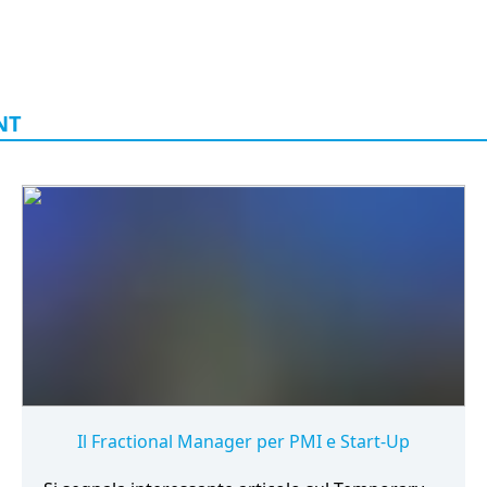
NT
Il Fractional Manager per PMI e Start-Up