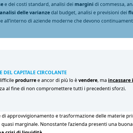
se
e dei costi standard, analisi dei
margini
di commessa, anal
analisi delle varianze
dal budget, analisi e previsioni dei
fl
 all’interno di aziende moderne che devono continuamente 
E DEL CAPITALE CIRCOLANTE
ifficile
produrre
e ancor di più lo è
vendere
, ma
incassare i
a al fine di non compromettere tutti i precedenti sforzi.
e di approvvigionamento e trasformazione delle materie prim
ività quasi marginale. Nonostante l’azienda presenti una buon
crisi di liquidità.