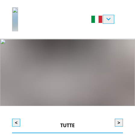
<
>
TUTTE