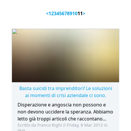
<
1
2
3
4
5
6
7
8
9
10
11
>
Basta suicidi tra imprenditori! Le soluzioni
ai momenti di crisi aziendale ci sono.
Disperazione e angoscia non possono e
non devono uccidere la speranza. Abbiamo
letto già troppi articoli che raccontano
Scritto da Franco Righi il Friday, 8 Mar 2013 in
delle tante troppe tragedie che colpiscono
PMI