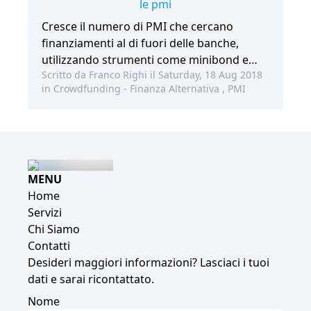
le pmi
Cresce il numero di PMI che cercano
finanziamenti al di fuori delle banche,
utilizzando strumenti come minibond e
Scritto da Franco Righi il Saturday, 18 Aug 2018
peer to peer lending
in
Crowdfunding - Finanza Alternativa
,
PMI
MENU
Home
Servizi
Chi Siamo
Contatti
Desideri maggiori informazioni? Lasciaci i tuoi
dati e sarai ricontattato.
Nome