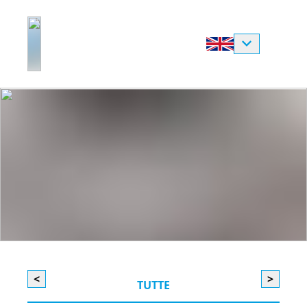
<
>
TUTTE