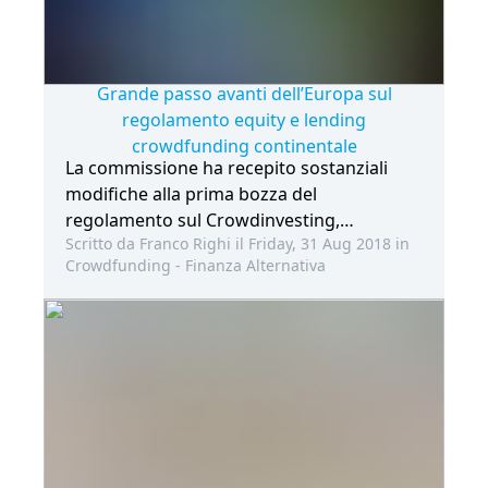
Grande passo avanti dell’Europa sul
regolamento equity e lending
crowdfunding continentale
La commissione ha recepito sostanziali
modifiche alla prima bozza del
regolamento sul Crowdinvesting,
Scritto da Franco Righi il Friday, 31 Aug 2018 in
recependo le critiche (mosse anche da noi)
Crowdfunding - Finanza Alternativa
e aprendo alle ICO La commissione Affari
economici… Leggi tutto