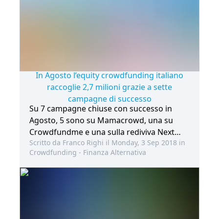
condotto da Leanus per BeBeez per
identificare le aziende italiane che sulla
base dei bilanci 2017 presentano il miglior
profilo economico, patrimoniale e
finanziario unitamente a un sostenuto
tasso di crescita misurato dalla variazione
dei ricavi.
In Agosto l’equity crowdfunding italiano
raccoglie 2,7 milioni grazie a sette
campagne di successo
Su 7 campagne chiuse con successo in
Agosto, 5 sono su Mamacrowd, una su
Crowdfundme e una sulla rediviva Next
Scritto da Franco Righi il Monday, 3 Sep 2018 in
Equity. Con una raccolta media di oltre
Crowdfunding - Finanza Alternativa
380k Gli… Leggi tutto