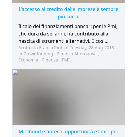
L'accesso al credito delle imprese è sempre
più social
Il calo dei finanziamenti bancari per le Pmi,
che dura da sei anni, ha contributo alla
nascita di strumenti alternativi. E così
Scritto da Franco Righi il Tuesday, 28 Aug 2018
disintermediazione bancaria, social
in
Crowdfunding - Finanza Alternativa
,
lending, crowdfunding, minibond, fintech,
Economia - Finanza
,
PMI
sono termini ormai usciti dall’uso
specialistico e (quasi) entrati nel linguaggio
comune di lavoratori autonomi e piccoli
imprenditori.
Minibond e fintech, opportunità e limiti per