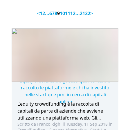
<
1
2
...
6
7
8
9
10
11
12
...
21
22
>
Equity crowdfunding, ecco quanto hanno
raccolto le piattaforme e chi ha investito
nelle startup e pmi in cerca di capitali
online
L’equity crowdfunding è la raccolta di
capitali da parte di aziende che avviene
utilizzando una piattaforma web. Gli
Scritto da Franco Righi il Tuesday, 11 Sep 2018 in
investitori possono essere privati, ma
Crowdfunding - Finanza Alternativa
,
Start Up