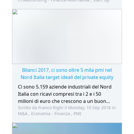
anche istituzionali o professionali.
Bilanci 2017, ci sono oltre 5 mila pmi nel
Nord Italia target ideali del private equity
Ci sono 5.159 aziende industriali del Nord
Italia con ricavi compresi tra i 2 e i 50
milioni di euro che crescono a un buon
Scritto da Franco Righi il Monday, 10 Sep 2018 in
ritmo, macinano margini e hanno un
M&A
,
Economia - Finanza
,
PMI
debito contenuto. E sono insomma target
ideali per fondi di private equity
specializzati in pmi. Emerge da uno studio